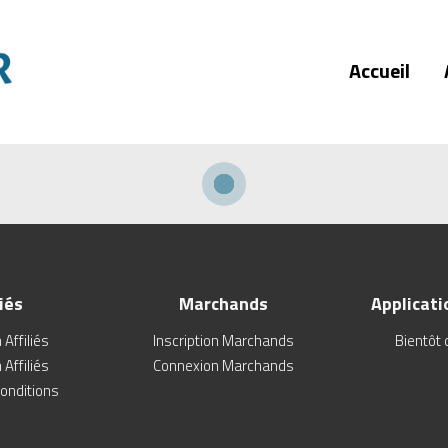
Accueil
iés
Marchands
Applicati
 Affiliés
Inscription Marchands
Bientôt 
Affiliés
Connexion Marchands
onditions